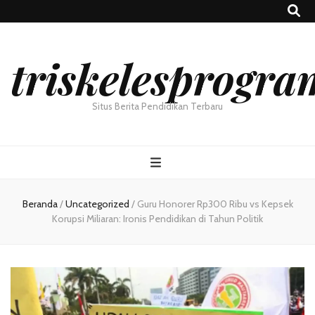
triskelesprogra
Situs Berita Pendidikan Terbaru
Beranda
/
Uncategorized
/
Guru Honorer Rp300 Ribu vs Kepsek
Korupsi Miliaran: Ironis Pendidikan di Tahun Politik